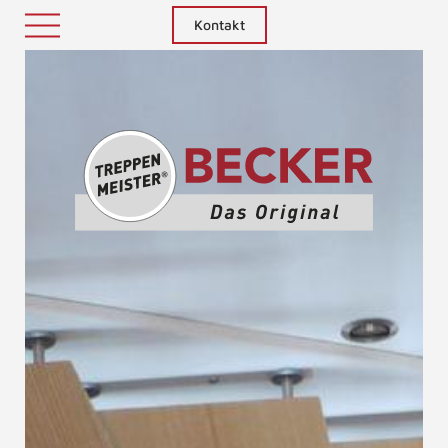
Kontakt
Treppenm